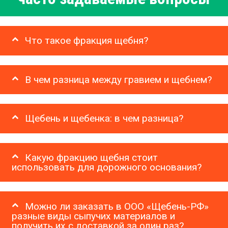
Что такое фракция щебня?
В чем разница между гравием и щебнем?
Щебень и щебенка: в чем разница?
Какую фракцию щебня стоит
использовать для дорожного основания?
Можно ли заказать в ООО «Щебень-РФ»
разные виды сыпучих материалов и
получить их с доставкой за один раз?